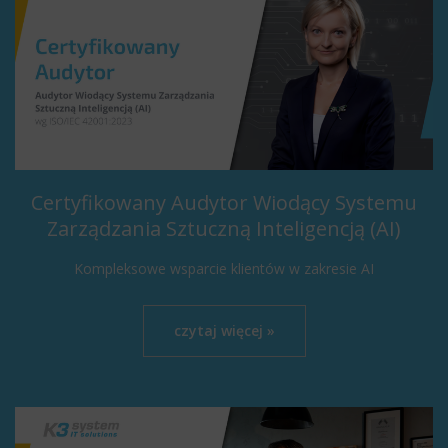
Certyfikowany Audytor Wiodący Systemu
Zarządzania Sztuczną Inteligencją (AI)
Kompleksowe wsparcie klientów w zakresie AI
czytaj więcej »