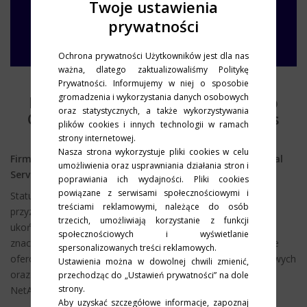
Twoje ustawienia
prywatności
Ochrona prywatności Użytkowników jest dla nas
ważna, dlatego zaktualizowaliśmy Politykę
Prywatności. Informujemy w niej o sposobie
gromadzenia i wykorzystania danych osobowych
K3 System z certyfikatem NatApp
oraz statystycznych, a także wykorzystywania
Gold Partner Proffesional Services
plików cookies i innych technologii w ramach
strony internetowej.
Nasza strona wykorzystuje pliki cookies w celu
Firma K3 System zdobyła certyfikat NetApp Professional
umożliwienia oraz usprawniania działania stron i
Services Certified-ONTAP.
poprawiania ich wydajności. Pliki cookies
powiązane z serwisami społecznościowymi i
Status NetApp Professional Services Certified-ONTAP
treściami reklamowymi, należące do osób
przyznawany jest partnerom biznesowym NatApp, którzy
trzecich, umożliwiają korzystanie z funkcji
ukończyli dedykowany program szkoleniowy i posiadają
społecznościowych i wyświetlanie
znaczące kwalifikacje oraz bogate doświadczenie w zakresie
spersonalizowanych treści reklamowych.
oferowania profesjonalnych usług wdrożeniowych, serwisowych
Ustawienia można w dowolnej chwili zmienić,
oraz konsultingowych w obszarze systemów macierzowych
przechodząc do „Ustawień prywatności” na dole
strony.
NetApp.
Aby uzyskać szczegółowe informacje, zapoznaj