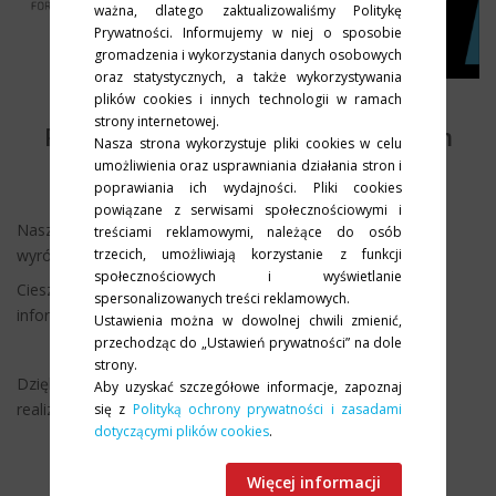
ważna, dlatego zaktualizowaliśmy Politykę
Prywatności. Informujemy w niej o sposobie
gromadzenia i wykorzystania danych osobowych
oraz statystycznych, a także wykorzystywania
plików cookies i innych technologii w ramach
strony internetowej.
FORTINET SMB Hero dla K3System
Nasza strona wykorzystuje pliki cookies w celu
umożliwienia oraz usprawniania działania stron i
24.05.2022
poprawiania ich wydajności. Pliki cookies
powiązane z serwisami społecznościowymi i
Nasza praca ponownie została doceniona. Otrzymaliśmy
treściami reklamowymi, należące do osób
trzecich, umożliwiają korzystanie z funkcji
wyróżnienie FORTINET SMB Hero 2021.
społecznościowych i wyświetlanie
Cieszy nas ono tym bardziej, że bezpieczeństwo
spersonalizowanych treści reklamowych.
informatyczne naszych klientów jest dla nas kluczowe.
Ustawienia można w dowolnej chwili zmienić,
przechodząc do „Ustawień prywatności” na dole
strony.
Dziękujemy FORTINET za wyróżnienie i docenienie
Aby uzyskać szczegółowe informacje, zapoznaj
realizowanych projetków.
się z
Polityką ochrony prywatności i zasadami
dotyczącymi plików cookies
.
Więcej informacji