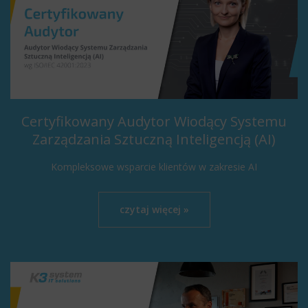
Certyfikowany Audytor Wiodący Systemu
Zarządzania Sztuczną Inteligencją (AI)
Kompleksowe wsparcie klientów w zakresie AI
czytaj więcej »